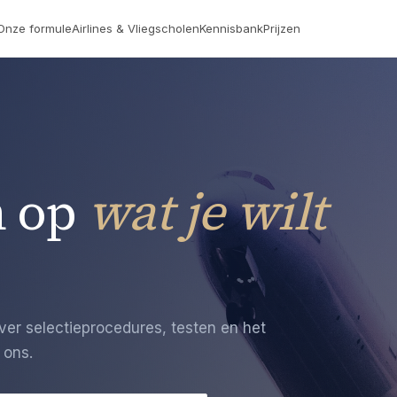
Onze formule
Airlines & Vliegscholen
Kennisbank
Prijzen
 op
wat je wilt
er selectieprocedures, testen en het
 ons.