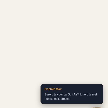
Captain Max
Bereid je voor op Gulf Air? Ik help je met
hun selectieproces.