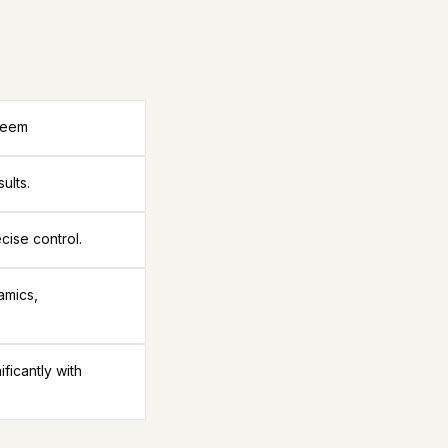
steem
ults.
cise control.
amics,
icantly with