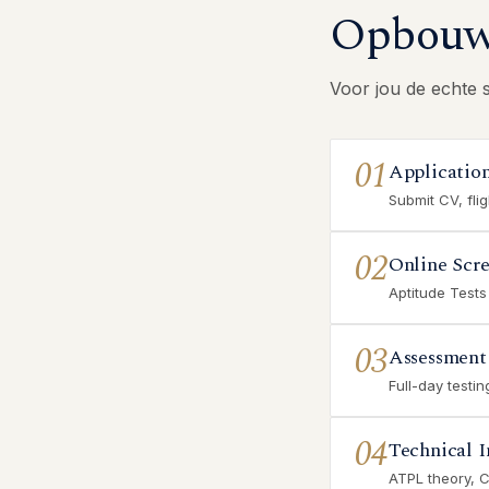
Opbouw 
Voor jou de echte 
01
Applicatio
Submit CV, fli
02
Online Scr
Aptitude Tests
03
Assessment
Full-day testi
04
Technical I
ATPL theory, 