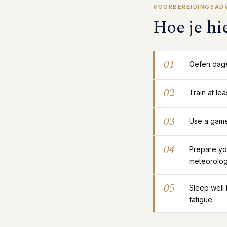
VOORBEREIDINGSAD
Hoe je hi
01
Oefen dagel
02
Train at le
03
Use a gamep
04
Prepare yo
meteorolog
05
Sleep well
fatigue.