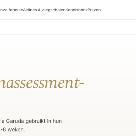
nze formule
Airlines & vliegscholen
Kennisbank
Prijzen
enassessment-
ie Garuda gebruikt in hun
4-8 weken.