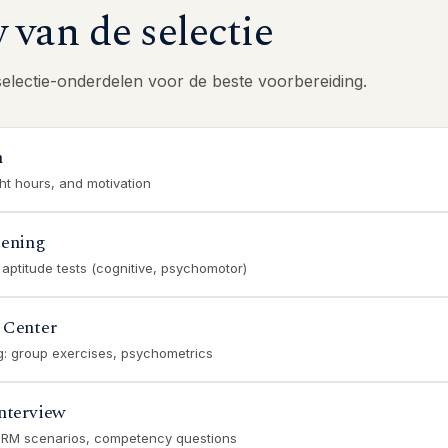
van de selectie
selectie-onderdelen voor de beste voorbereiding.
n
ght hours, and motivation
eening
 aptitude tests (cognitive, psychomotor)
 Center
ng: group exercises, psychometrics
nterview
CRM scenarios, competency questions