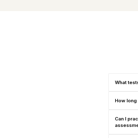
What tests
How long 
Can I pra
assessme