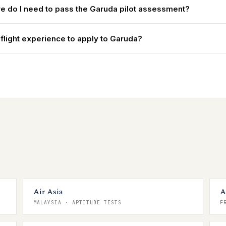
e do I need to pass the Garuda pilot assessment?
 flight experience to apply to Garuda?
Air Asia
A
MALAYSIA
·
APTITUDE TESTS
F