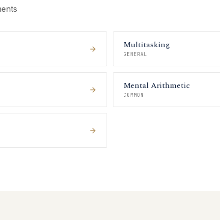
ments
Multitasking
GENERAL
Mental Arithmetic
COMMON