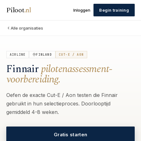
Piloot
.
nl
Inloggen
Begin training
Alle organisaties
AIRLINE
FINLAND
CUT-E / AON
Finnair
pilotenassessment-
voorbereiding.
Oefen de exacte Cut-E / Aon testen die Finnair
gebruikt in hun selectieproces. Doorlooptijd
gemiddeld 4-8 weken.
Gratis starten