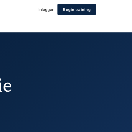
Inloggen
Begin training
ie