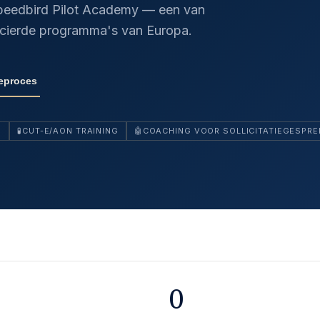
Speedbird Pilot Academy — een van
ncierde programma's van Europa.
ieproces
N
🧪
CUT-E/AON TRAINING
🤖
COACHING VOOR SOLLICITATIEGESPRE
0