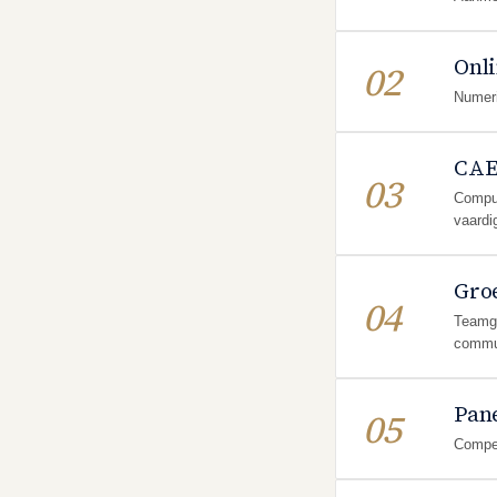
Onli
02
Numeri
CAE
03
Comput
vaardi
Gro
04
Teamge
commu
Pan
05
Compet