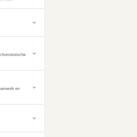
sychomotorische
teamwork en