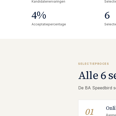
Kandidatenervaringen
Selecti
4
%
6
Acceptatiepercentage
Selecti
SELECTIEPROCES
Alle 6 s
De BA Speedbird sel
Onl
01
Aanmel