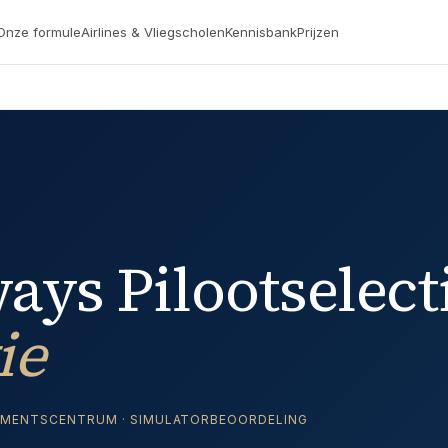
Onze formule
Airlines & Vliegscholen
Kennisbank
Prijzen
ays Pilootselect
ie
ESSMENTSCENTRUM · SIMULATORBEOORDELING