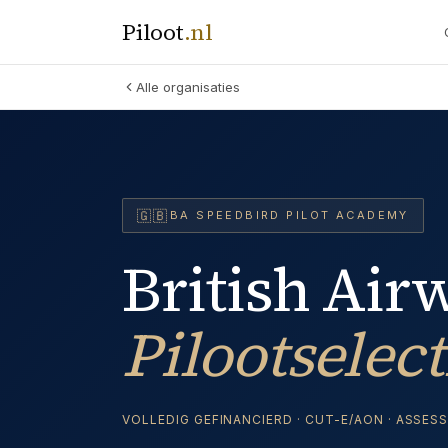
Piloot
.
nl
Alle organisaties
🇬🇧
BA SPEEDBIRD PILOT ACADEMY
British Airw
Pilootselect
VOLLEDIG GEFINANCIERD · CUT-E/AON · ASS