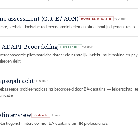
ne assessment (Cut-E / AON)
~90 min
HOGE ELIMINATIE
eke, verbale, logische redeneervaardigheden en situational judgement tests
 ADAPT Beoordeling
~3 uur
Persoonlijk
ergebaseerde pilotvaardigheidstest die ruimtelijk inzicht, multitasking en p
gheden dekt
epsopdracht
~1,5 uur
baseerde probleemoplossing beoordeeld door BA-captains — leiderschap, 
nicatie
elinterview
~1 uur
Kritisch
entiegericht interview met BA-captains en HR-professionals