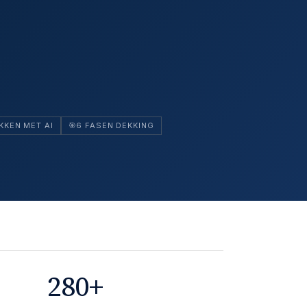
KKEN MET AI
🎯
6 FASEN DEKKING
280
+