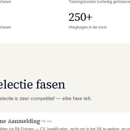
efasen
Trainingskosten (volledig gefinanci
250
+
efasen
Vliegtuigen in de vloot
electie fasen
ectie is zeer competitief — elke fase telt.
ine Aanmelding
~45 min
den via BA Futures — CV, kwalificaties, recht om in het VK te werken, en mo