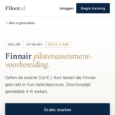
Piloot
.
nl
Inloggen
Begin training
Alle organisaties
AIRLINE
FINLAND
CUT-E / AON
Finnair
pilotenassessment-
voorbereiding.
Oefen de exacte Cut-E / Aon testen die Finnair
gebruikt in hun selectieproces. Doorlooptijd
gemiddeld 4-8 weken.
Gratis starten