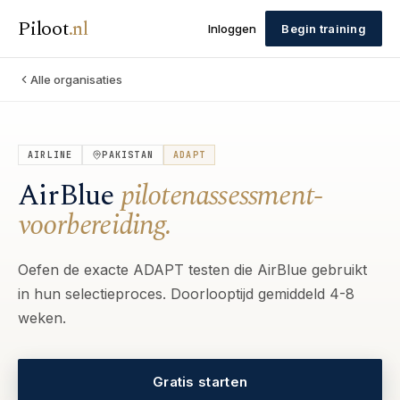
Piloot
.
nl
Inloggen
Begin training
Alle organisaties
AIRLINE
PAKISTAN
ADAPT
AirBlue
pilotenassessment-
voorbereiding.
Oefen de exacte ADAPT testen die AirBlue gebruikt
in hun selectieproces. Doorlooptijd gemiddeld 4-8
weken.
Gratis starten