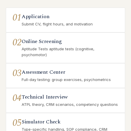
01
Application
Submit CV, flight hours, and motivation
02
Online Screening
Aptitude Tests aptitude tests (cognitive,
psychomotor)
03
Assessment Center
Full-day testing: group exercises, psychometrics
04
Technical Interview
ATPL theory, CRM scenarios, competency questions
05
Simulator Check
Type-specific handling, SOP compliance, CRM