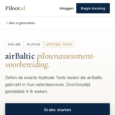
Piloot
.
nl
Inloggen
Begin training
Alle organisaties
AIRLINE
LATVIA
APTITUDE TESTS
airBaltic
pilotenassessment-
voorbereiding.
Oefen de exacte Aptitude Tests testen die airBaltic
gebruikt in hun selectieproces. Doorlooptijd
gemiddeld 4-8 weken.
Gratis starten