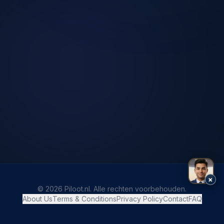
×
© 2026 Piloot.nl. Alle rechten voorbehouden.
About Us
Terms & Conditions
Privacy Policy
Contact
FAQ