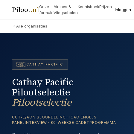
Onze
Airlines &
Kennisbank
Prijzen
Piloot
.
nl
Inloggen
formule
Vliegscholen
Alle organisaties
🇭🇰
CATHAY PACIFIC
Cathay Pacific
Pilootselectie
Pilootselectie
CUT-E/AON BEOORDELING · ICAO ENGELS ·
PANELINTERVIEW · 80-WEEKSE CADETPROGRAMMA