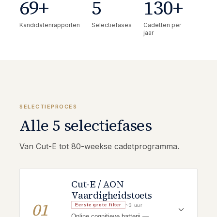
69
+
5
130
+
Kandidatenrapporten
Selectiefases
Cadetten per
jaar
SELECTIEPROCES
Alle 5 selectiefases
Van Cut-E tot 80-weekse cadetprogramma.
Cut-E / AON
Vaardigheidstoets
01
~3 uur
Eerste grote filter
Online cognitieve batterij —