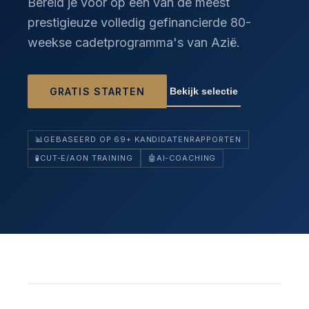
Bereid je voor op een van de meest
prestigieuze volledig gefinancierde 80-
weekse cadetprogramma's van Azië.
Bekijk selectie
GRATIS STARTEN
📊
GEBASEERD OP 69+ KANDIDATENRAPPORTEN
🧪
CUT-E/AON TRAINING
🤖
AI-COACHING