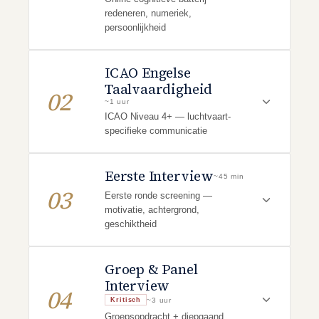
redeneren, numeriek,
persoonlijkheid
ICAO Engelse
Taalvaardigheid
02
~1 uur
ICAO Niveau 4+ — luchtvaart-
specifieke communicatie
Eerste Interview
~45 min
03
Eerste ronde screening —
motivatie, achtergrond,
geschiktheid
Groep & Panel
Interview
04
~3 uur
Kritisch
Groepsopdracht + diepgaand