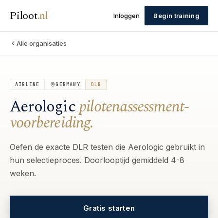
Piloot
.
nl
Inloggen
Begin training
Alle organisaties
AIRLINE
GERMANY
DLR
Aerologic
pilotenassessment-
voorbereiding.
Oefen de exacte DLR testen die Aerologic gebruikt in
hun selectieproces. Doorlooptijd gemiddeld 4-8
weken.
Gratis starten