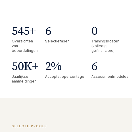
545
+
6
0
Overzichten
Selectiefasen
Trainingskosten
van
(volledig
beoordelingen
gefinancierd)
50
K+
2
%
6
Jaarlijkse
Acceptatiepercentage
Assessmentmodules
aanmeldingen
SELECTIEPROCES