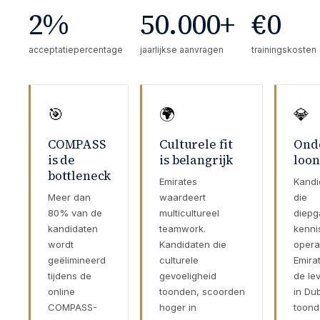
2%
50.000+
€0
acceptatiepercentage
jaarlijkse aanvragen
trainingskosten
🎯
🌍
💎
COMPASS
Culturele fit
Ond
is de
is belangrijk
loon
bottleneck
Emirates
Kandi
Meer dan
waardeert
die
80% van de
multicultureel
diep
kandidaten
teamwork.
kenni
wordt
Kandidaten die
opera
geëlimineerd
culturele
Emira
tijdens de
gevoeligheid
de lev
online
toonden, scoorden
in Du
COMPASS-
hoger in
toond