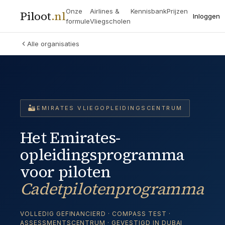
Onze
Airlines &
Kennisbank
Prijzen
Piloot
.
nl
Inloggen
formule
Vliegscholen
Alle organisaties
🏜️
EMIRATES VLIEGOPLEIDINGSCENTRUM
Het Emirates-
opleidingsprogramma
voor piloten
Cadetpilotenprogramma
VOLLEDIG GEFINANCIERD · COMPASS TEST ·
ASSESSMENTSCENTRUM · GEVESTIGD IN DUBAI