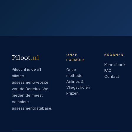
ONZE
BRONNEN
Piloot
.
nl
FORMULE
Kennisbank
Piloot.nl is de #1
Onze
FAQ
methode
piloten-
Contact
Airlines &
assessmentwebsite
Vliegscholen
van de Benelux. We
Prijzen
bieden de meest
complete
assessmentdatabase.