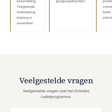
beoordeling.
groepsopdrachten.
prest
Toegewijde
cons
multitasking
beter 
training is
interv
essentieel.
Veelgestelde vragen
Veelgestelde vragen over het Emirates
cadetprogramma.