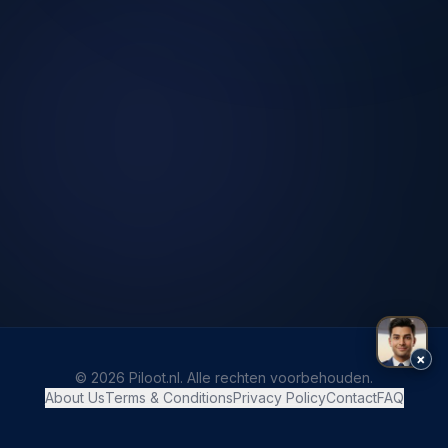
×
© 2026 Piloot.nl. Alle rechten voorbehouden.
About Us
Terms & Conditions
Privacy Policy
Contact
FAQ