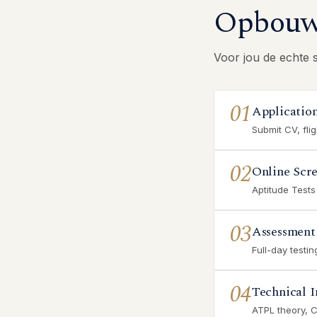
Opbouw 
Voor jou de echte 
01
Applicatio
Submit CV, fli
02
Online Scr
Aptitude Tests
03
Assessment
Full-day testi
04
Technical I
ATPL theory, 