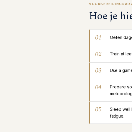
VOORBEREIDINGSAD
Hoe je hi
01
Oefen dagel
02
Train at le
03
Use a gamep
04
Prepare yo
meteorolog
05
Sleep well
fatigue.