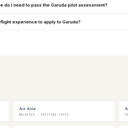
e do I need to pass the Garuda pilot assessment?
 flight experience to apply to Garuda?
Air Asia
A
MALAYSIA
·
APTITUDE TESTS
F