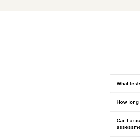
What tests
How long 
Can I pra
assessme