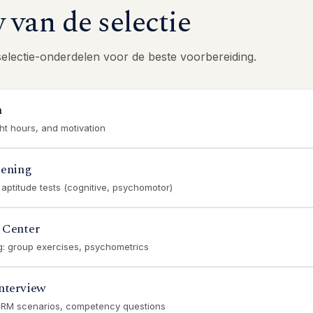
van de selectie
selectie-onderdelen voor de beste voorbereiding.
n
ght hours, and motivation
eening
 aptitude tests (cognitive, psychomotor)
 Center
ng: group exercises, psychometrics
nterview
CRM scenarios, competency questions