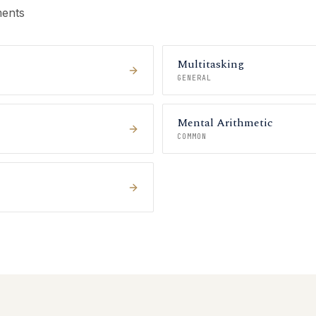
ments
Multitasking
GENERAL
Mental Arithmetic
COMMON