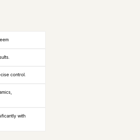
steem
ults.
cise control.
amics,
icantly with