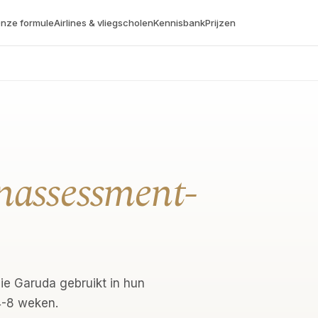
nze formule
Airlines & vliegscholen
Kennisbank
Prijzen
enassessment-
ie Garuda gebruikt in hun
4-8 weken.