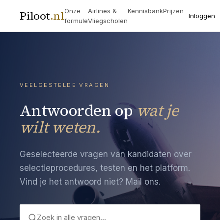
Onze
Airlines &
Kennisbank
Prijzen
Piloot
.
nl
Inloggen
formule
Vliegscholen
VEELGESTELDE VRAGEN
Antwoorden op
wat je
wilt weten.
Geselecteerde vragen van kandidaten over
selectieprocedures, testen en het platform.
Vind je het antwoord niet? Mail ons.